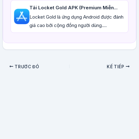
Tải Locket Gold APK (Premium Miễn...
Locket Gold là ứng dụng Android được đánh
giá cao bởi cộng đồng người dùng....
TRƯỚC ĐÓ
KẾ TIẾP