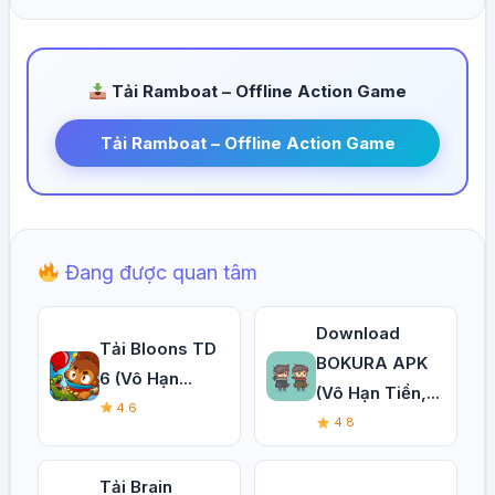
Tải Ramboat – Offline Action Game
Tải Ramboat – Offline Action Game
Đang được quan tâm
Download
Tải Bloons TD
BOKURA APK
6 (Vô Hạn...
(Vô Hạn Tiền,...
4.6
4.8
Tải Brain