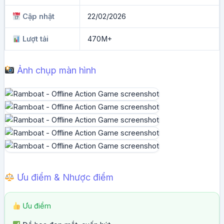
Cập nhật
22/02/2026
Lượt tải
470M+
Ảnh chụp màn hình
Ưu điểm & Nhược điểm
Ưu điểm