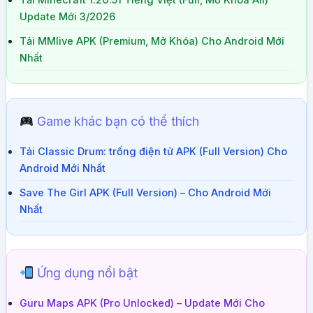
Tải Minecraft 1.20.51 Tiếng Việt (Full, Mở Khóa All)
Update Mới 3/2026
Tải MMlive APK (Premium, Mở Khóa) Cho Android Mới
Nhất
Game khác bạn có thể thích
Tải Classic Drum: trống điện tử APK (Full Version) Cho
Android Mới Nhất
Save The Girl APK (Full Version) – Cho Android Mới
Nhất
Ứng dụng nổi bật
Guru Maps APK (Pro Unlocked) – Update Mới Cho