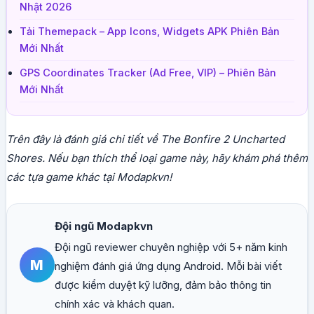
Nhật 2026
Tải Themepack – App Icons, Widgets APK Phiên Bản
Mới Nhất
GPS Coordinates Tracker (Ad Free, VIP) – Phiên Bản
Mới Nhất
Trên đây là đánh giá chi tiết về The Bonfire 2 Uncharted
Shores. Nếu bạn thích thể loại game này, hãy khám phá thêm
các tựa game khác tại Modapkvn!
Đội ngũ Modapkvn
Đội ngũ reviewer chuyên nghiệp với 5+ năm kinh
M
nghiệm đánh giá ứng dụng Android. Mỗi bài viết
được kiểm duyệt kỹ lưỡng, đảm bảo thông tin
chính xác và khách quan.