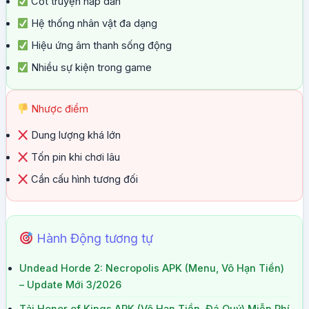
Cốt truyện hấp dẫn
Hệ thống nhân vật đa dạng
Hiệu ứng âm thanh sống động
Nhiều sự kiện trong game
Nhược điểm
Dung lượng khá lớn
Tốn pin khi chơi lâu
Cần cấu hình tương đối
Hành Động tương tự
Undead Horde 2: Necropolis APK (Menu, Vô Hạn Tiền)
– Update Mới 3/2026