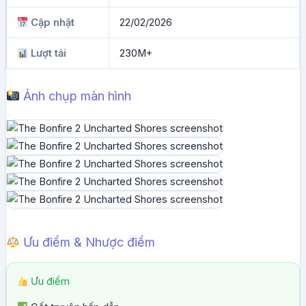
Cập nhật
22/02/2026
Lượt tải
230M+
Ảnh chụp màn hình
Ưu điểm & Nhược điểm
Ưu điểm