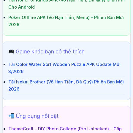
Tải Honor of Kings APK (Vô Hạn Tiền, Đá Quý) Miễn Phí
Cho Android
Poker Offline APK (Vô Hạn Tiền, Menu) – Phiên Bản Mới
2026
Game khác bạn có thể thích
Tải Color Water Sort Wooden Puzzle APK Update Mới
3/2026
Tải Isekai Brother (Vô Hạn Tiền, Đá Quý) Phiên Bản Mới
2026
Ứng dụng nổi bật
ThemeCraft – DIY Photo Collage (Pro Unlocked) – Cập