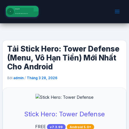
Nhảy
tới
nội
dung
Tải Stick Hero: Tower Defense
(Menu, Vô Hạn Tiền) Mới Nhất
Cho Android
Bởi
/
admin
Tháng 3 28, 2026
Stick Hero: Tower Defense
FREE
v7.3.99
Android 5.0+