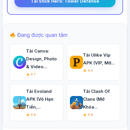
Tải Stick Hero: Tower Defense
Đang được quan tâm
Tải Canva:
Tải Ulike Vip
Design, Photo
APK (VIP, Mở...
& Video...
4.5
4.7
Tải Evoland
Tải Clash Of
APK (Vô Hạn
Clans (Mở
Tiền,...
Khóa...
4.6
4.6