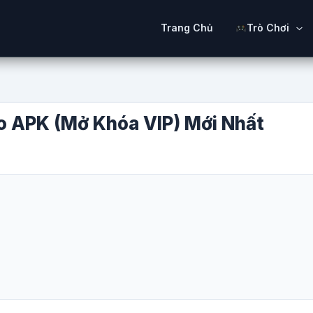
Trang Chủ
Trò Chơi
 APK (Mở Khóa VIP) Mới Nhất