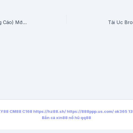
Tải Nova Launcher Prime APK (Full, Bỏ Quảng Cáo) Mới Nhất
Tải Uc Br
LY88
CM88
C168
https://hz88.sh/
https://888ppp.us.com/
ok365
13
Bắn cá xin88
nổ hũ qq88