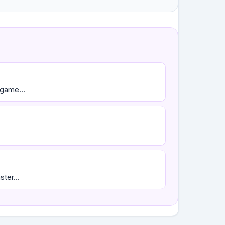
 game...
ter...