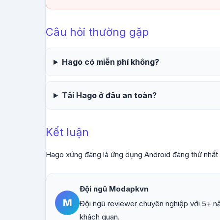
Câu hỏi thường gặp
Hago có miễn phí không?
Tải Hago ở đâu an toàn?
Kết luận
Hago xứng đáng là ứng dụng Android đáng thử nhất hi
Đội ngũ Modapkvn
M
Đội ngũ reviewer chuyên nghiệp với 5+ nă
khách quan.