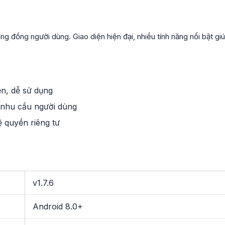
 đồng người dùng. Giao diện hiện đại, nhiều tính năng nổi bật giú
ện, dễ sử dụng
nhu cầu người dùng
ệ quyền riêng tư
v1.7.6
Android 8.0+