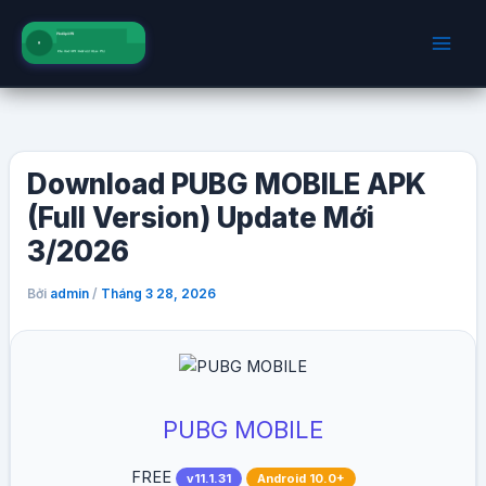
Nhảy
tới
nội
dung
Download PUBG MOBILE APK
(Full Version) Update Mới
3/2026
Bởi
/
admin
Tháng 3 28, 2026
PUBG MOBILE
FREE
v11.1.31
Android 10.0+