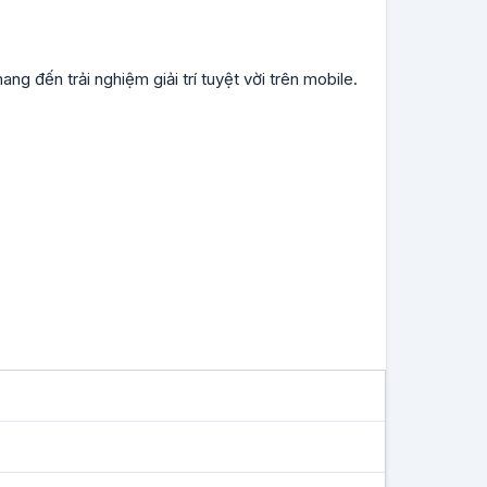
 đến trải nghiệm giải trí tuyệt vời trên mobile.