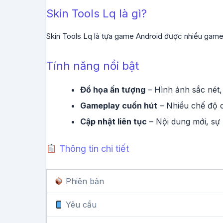
Skin Tools Lq là gì?
Skin Tools Lq là tựa game Android được nhiều game t
Tính năng nổi bật
Đồ họa ấn tượng
– Hình ảnh sắc nét
Gameplay cuốn hút
– Nhiều chế độ c
Cập nhật liên tục
– Nội dung mới, sự
Thông tin chi tiết
Phiên bản
Yêu cầu