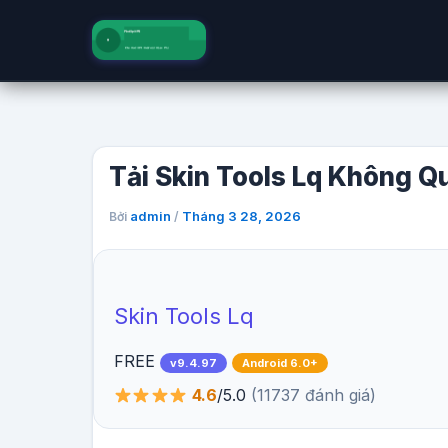
Nhảy
tới
nội
dung
Tải Skin Tools Lq Không Q
admin
Tháng 3 28, 2026
Bởi
/
Skin Tools Lq
FREE
v9.4.97
Android 6.0+
4.6
/5.0
(11737 đánh giá)