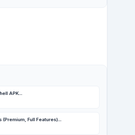
ell APK...
 (Premium, Full Features)...