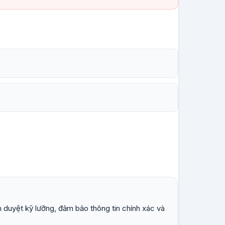
 duyệt kỹ lưỡng, đảm bảo thông tin chính xác và