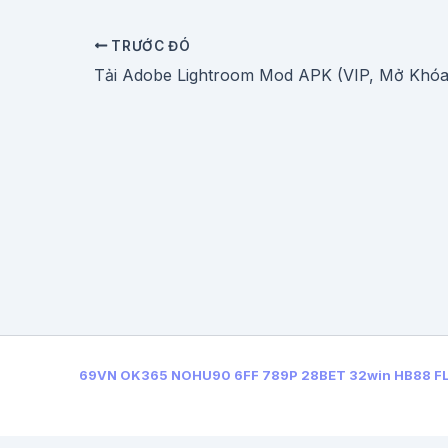
TRƯỚC ĐÓ
Tải Adobe Lightroom Mod APK (VIP, Mở Khóa
69VN
OK365
NOHU90
6FF
789P
28BET
32win
HB88
F