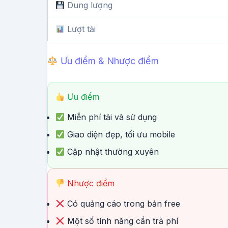
Dung lượng
Lượt tải
Ưu điểm & Nhược điểm
Ưu điểm
Miễn phí tải và sử dụng
Giao diện đẹp, tối ưu mobile
Cập nhật thường xuyên
Nhược điểm
Có quảng cáo trong bản free
Một số tính năng cần trả phí