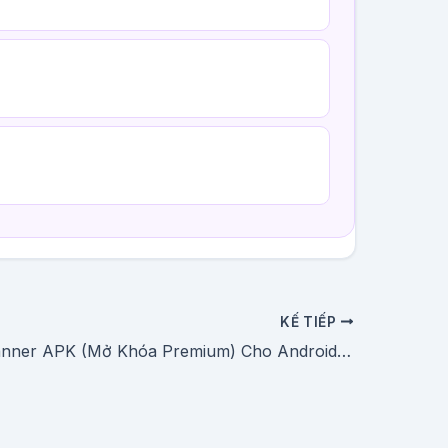
KẾ TIẾP
Tải CamScanner APK (Mở Khóa Premium) Cho Android Mới Nhất 2026