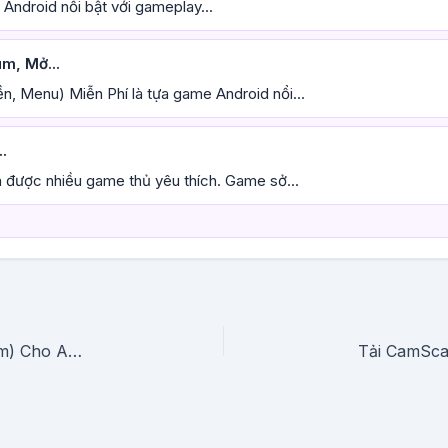
 Android nổi bật với gameplay...
m, Mở...
ền, Menu) Miễn Phí là tựa game Android nổi...
.
 được nhiều game thủ yêu thích. Game sở...
Tải Meitu Photo Editor APK (Mở Khóa Premium) Cho Android Miễn Phí