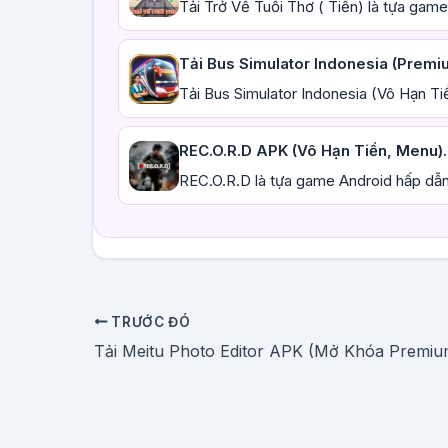
Tải Trở Về Tuổi Thơ ( Tiền) là tựa game
Tải Bus Simulator Indonesia (Premiu
Tải Bus Simulator Indonesia (Vô Hạn Ti
REC.O.R.D APK (Vô Hạn Tiền, Menu)..
REC.O.R.D là tựa game Android hấp dẫn
TRƯỚC ĐÓ