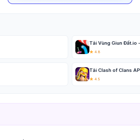
Tải Vùng Giun Đất.io -
4.8
Tải Clash of Clans AP
4.5