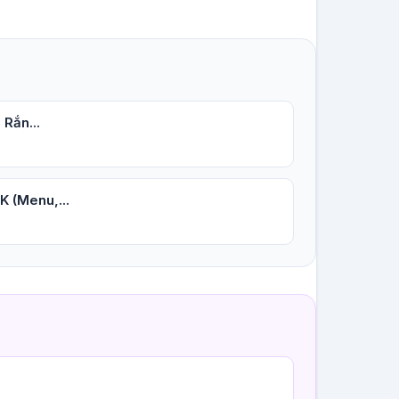
 Rắn...
K (Menu,...