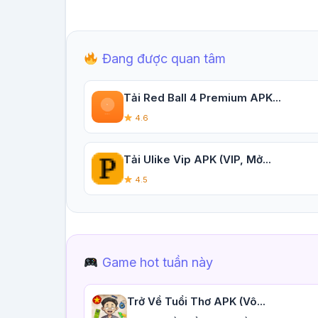
Đang được quan tâm
Tải Red Ball 4 Premium APK...
4.6
Tải Ulike Vip APK (VIP, Mở...
4.5
Game hot tuần này
Trở Về Tuổi Thơ APK (Vô...