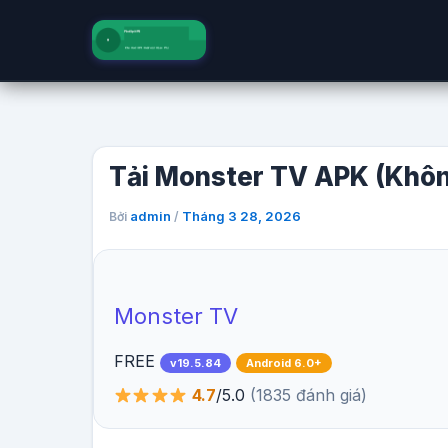
Nhảy
tới
nội
dung
Tải Monster TV APK (Khôn
admin
Tháng 3 28, 2026
Bởi
/
Monster TV
FREE
v19.5.84
Android 6.0+
4.7
/5.0
(1835 đánh giá)