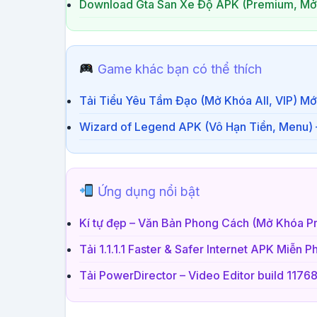
Download Gta San Xe Độ APK (Premium, Mở
Game khác bạn có thể thích
Tải Tiểu Yêu Tầm Đạo (Mở Khóa All, VIP) Mớ
Wizard of Legend APK (Vô Hạn Tiền, Menu)
Ứng dụng nổi bật
Kí tự đẹp – Văn Bản Phong Cách (Mở Khóa P
Tải 1.1.1.1 Faster & Safer Internet APK Miễn 
Tải PowerDirector – Video Editor build 117