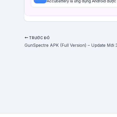
Accubattery là ứng dụng Android được 
TRƯỚC ĐÓ
GunSpectre APK (Full Version) – Update Mới 