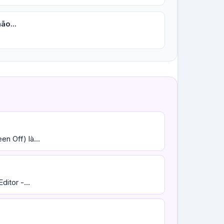
ão...
n Off) là...
itor -...