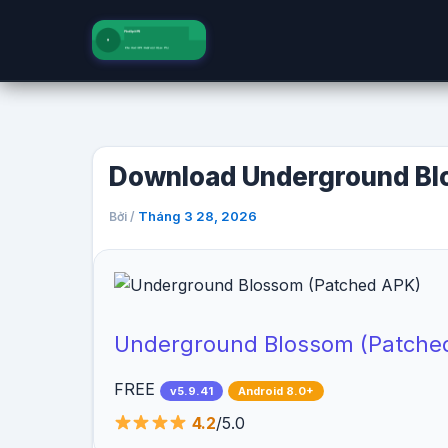
Nhảy
tới
nội
dung
Download Underground Bl
Tháng 3 28, 2026
Bởi
/
Underground Blossom (Patche
FREE
v5.9.41
Android 8.0+
4.2
/5.0