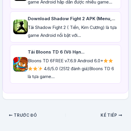
game Android hấp dẫn được nhiều game...
Download Shadow Fight 2 APK (Menu,...
Tải Shadow Fight 2 ( Tiền, Kim Cương) là tựa
game Android nổi bật với...
Tải Bloons TD 6 (Vô Hạn...
Bloons TD 6FREE v7.6.9 Android 6.0+
4.6/5.0 (2512 đánh giá)Bloons TD 6
là tựa game...
TRƯỚC ĐÓ
KẾ TIẾP