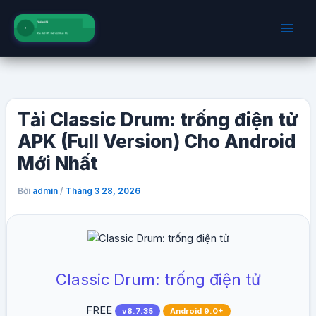
Nhảy
tới
nội
dung
Tải Classic Drum: trống điện tử
APK (Full Version) Cho Android
Mới Nhất
Bởi
/
admin
Tháng 3 28, 2026
Classic Drum: trống điện tử
FREE
v8.7.35
Android 9.0+