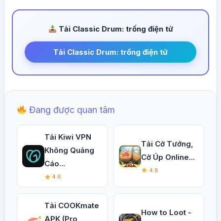
Tải Classic Drum: trống điện tử
Tải Classic Drum: trống điện tử
Đang được quan tâm
Tải Kiwi VPN
Tải Cờ Tướng,
Không Quảng
Cờ Úp Online...
Cáo...
4.8
4.6
Tải COOKmate
How to Loot -
APK (Pro,