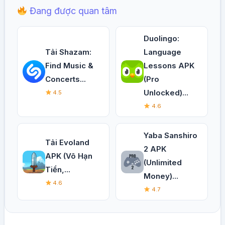
Đang được quan tâm
Duolingo:
Tải Shazam:
Language
Find Music &
Lessons APK
Concerts...
(Pro
Unlocked)...
4.5
4.6
Yaba Sanshiro
Tải Evoland
2 APK
APK (Vô Hạn
(Unlimited
Tiền,...
Money)...
4.6
4.7