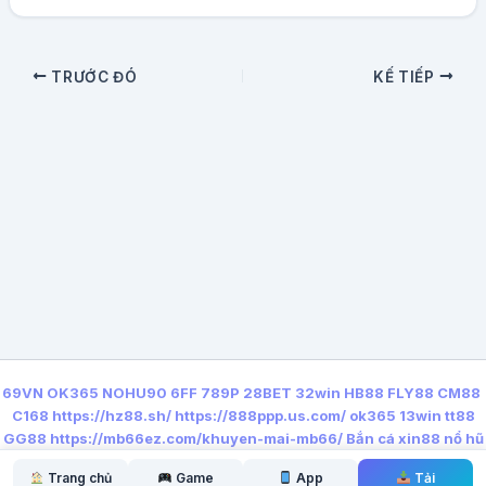
TRƯỚC ĐÓ
KẾ TIẾP
69VN
OK365
NOHU90
6FF
789P
28BET
32win
HB88
FLY88
CM88
C168
https://hz88.sh/
https://888ppp.us.com/
ok365
13win
tt88
GG88
https://mb66ez.com/khuyen-mai-mb66/
Bắn cá xin88
nổ hũ
qq88
https://lx88.nyc/
Trang chủ
Game
App
Tải