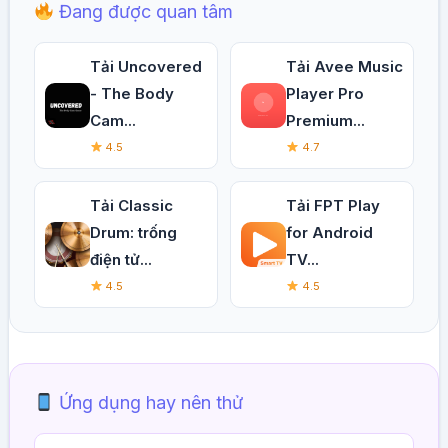
Đang được quan tâm
Tải Uncovered
Tải Avee Music
- The Body
Player Pro
Cam...
Premium...
4.5
4.7
Tải Classic
Tải FPT Play
Drum: trống
for Android
điện tử...
TV...
4.5
4.5
Ứng dụng hay nên thử