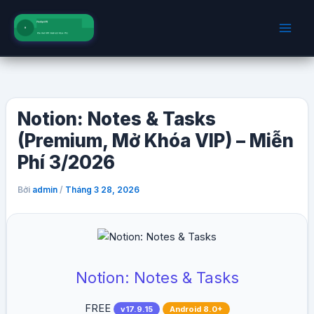
Nhảy
tới
nội
dung
Notion: Notes & Tasks
(Premium, Mở Khóa VIP) – Miễn
Phí 3/2026
Bởi
/
admin
Tháng 3 28, 2026
Notion: Notes & Tasks
FREE
v17.9.15
Android 8.0+