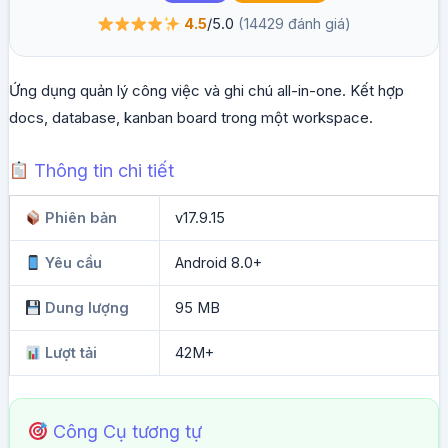
4.5
/5.0
(14429 đánh giá)
Ứng dụng quản lý công việc và ghi chú all-in-one. Kết hợp
docs, database, kanban board trong một workspace.
Thông tin chi tiết
Phiên bản
v17.9.15
Yêu cầu
Android 8.0+
Dung lượng
95 MB
Lượt tải
42M+
Công Cụ tương tự