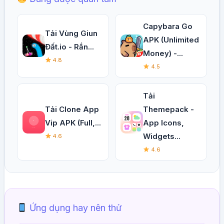
Capybara Go
Tải Vùng Giun
APK (Unlimited
Đất.io - Rắn...
Money) -...
4.8
4.5
Tải
Tải Clone App
Themepack -
Vip APK (Full,...
App Icons,
Widgets...
4.6
4.6
Ứng dụng hay nên thử