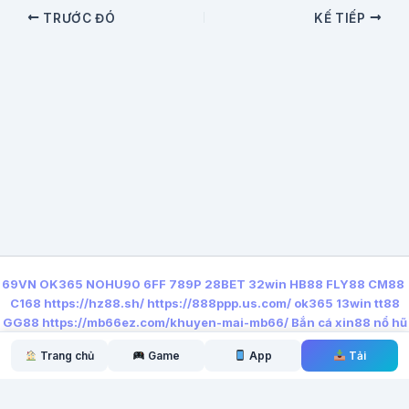
TRƯỚC ĐÓ
KẾ TIẾP
69VN
OK365
NOHU90
6FF
789P
28BET
32win
HB88
FLY88
CM88
C168
https://hz88.sh/
https://888ppp.us.com/
ok365
13win
tt88
GG88
https://mb66ez.com/khuyen-mai-mb66/
Bắn cá xin88
nổ hũ
qq88
Trang chủ
Game
App
Tải