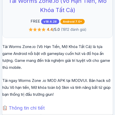
Tải Worms Zone.io (Vô Hạn Tiền, Mở
Khóa Tất Cả)
FREE
v18.6.28
Android 7.0+
4.4
/5.0
(1812 đánh giá)
Tải Worms Zone.io (Vô Hạn Tiền, Mở Khóa Tất Cả) là tựa
game Android nổi bật với gameplay cuốn hút và đồ họa ấn
tượng. Game mang đến trải nghiệm giải trí tuyệt vời cho game
thủ mobile.
Tải ngay Worms Zone .io MOD APK tại MODVUI. Bản hack sở
hữu Vô hạn tiền, Mở khóa toàn bộ Skin và tính năng bất tử giúp
bạn thống trị đấu trường giun!
Thông tin chi tiết