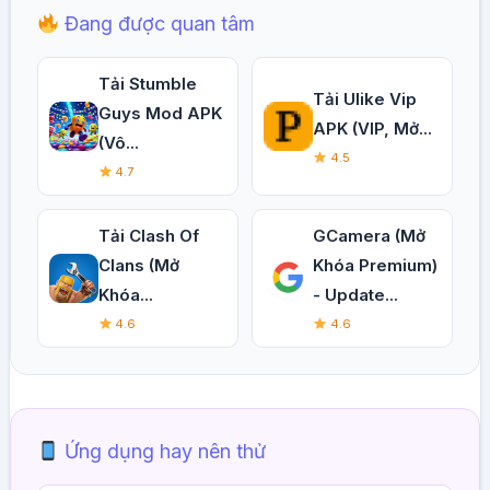
Đang được quan tâm
Tải Stumble
Tải Ulike Vip
Guys Mod APK
APK (VIP, Mở...
(Vô...
4.5
4.7
Tải Clash Of
GCamera (Mở
Clans (Mở
Khóa Premium)
Khóa...
- Update...
4.6
4.6
Ứng dụng hay nên thử