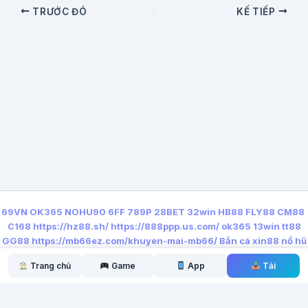
TRƯỚC ĐÓ
KẾ TIẾP
69VN
OK365
NOHU90
6FF
789P
28BET
32win
HB88
FLY88
CM88
C168
https://hz88.sh/
https://888ppp.us.com/
ok365
13win
tt88
GG88
https://mb66ez.com/khuyen-mai-mb66/
Bắn cá xin88
nổ hũ
qq88
https://lx88.nyc/
Trang chủ
Game
App
Tải