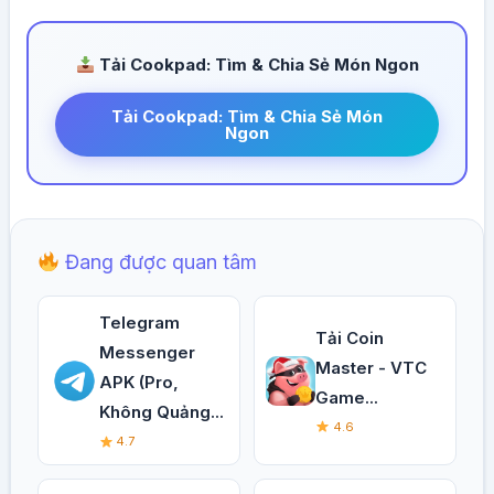
Tải Cookpad: Tìm & Chia Sẻ Món Ngon
Tải Cookpad: Tìm & Chia Sẻ Món
Ngon
Đang được quan tâm
Telegram
Tải Coin
Messenger
Master - VTC
APK (Pro,
Game...
Không Quảng...
4.6
4.7