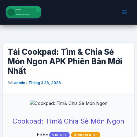
Nhảy
tới
nội
dung
Tải Cookpad: Tìm & Chia Sẻ
Món Ngon APK Phiên Bản Mới
Nhất
Bởi
/
admin
Tháng 3 28, 2026
Cookpad: Tìm& Chia Sẻ Món Ngon
FREE
v15.4.17
Android 8.0+