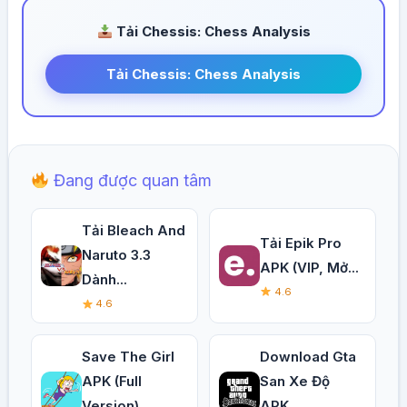
Tải Chessis: Chess Analysis
Tải Chessis: Chess Analysis
Đang được quan tâm
Tải Bleach And
Tải Epik Pro
Naruto 3.3
APK (VIP, Mở...
Dành...
4.6
4.6
Save The Girl
Download Gta
APK (Full
San Xe Độ
Version)...
APK...