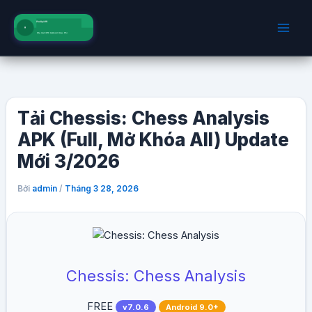
Nhảy
tới
nội
dung
Tải Chessis: Chess Analysis
APK (Full, Mở Khóa All) Update
Mới 3/2026
Bởi
/
admin
Tháng 3 28, 2026
Chessis: Chess Analysis
FREE
v7.0.6
Android 9.0+