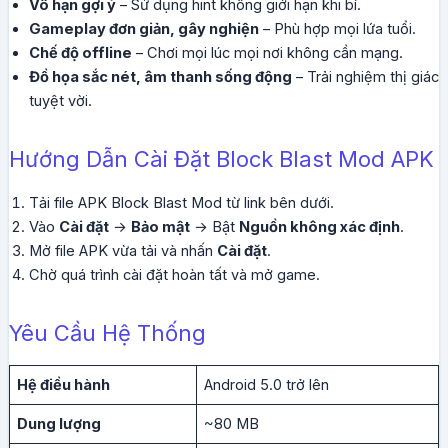
Vô hạn gợi ý
– Sử dụng hint không giới hạn khi bí.
Gameplay đơn giản, gây nghiện
– Phù hợp mọi lứa tuổi.
Chế độ offline
– Chơi mọi lúc mọi nơi không cần mạng.
Đồ họa sắc nét, âm thanh sống động
– Trải nghiệm thị giác
tuyệt vời.
Hướng Dẫn Cài Đặt Block Blast Mod APK
Tải file APK Block Blast Mod từ link bên dưới.
Vào
Cài đặt
→
Bảo mật
→ Bật
Nguồn không xác định
.
Mở file APK vừa tải và nhấn
Cài đặt
.
Chờ quá trình cài đặt hoàn tất và mở game.
Yêu Cầu Hệ Thống
Hệ điều hành
Android 5.0 trở lên
Dung lượng
~80 MB