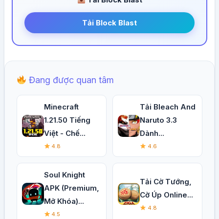
Tải Block Blast
Đang được quan tâm
Minecraft
Tải Bleach And
1.21.50 Tiếng
Naruto 3.3
Việt - Chế...
Dành...
4.8
4.6
Soul Knight
Tải Cờ Tướng,
APK (Premium,
Cờ Úp Online...
Mở Khóa)...
4.8
4.5