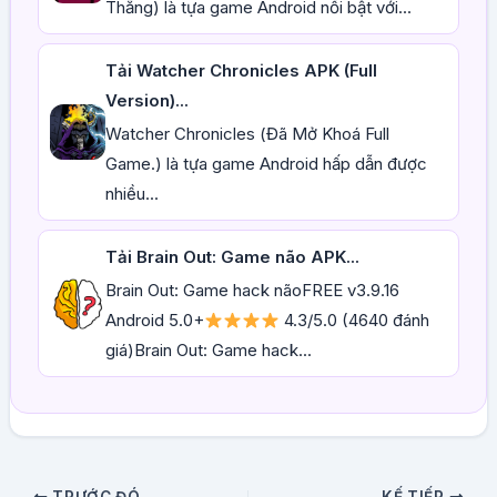
Thắng) là tựa game Android nổi bật với...
Tải Watcher Chronicles APK (Full
Version)...
Watcher Chronicles (Đã Mở Khoá Full
Game.) là tựa game Android hấp dẫn được
nhiều...
Tải Brain Out: Game não APK...
Brain Out: Game hack nãoFREE v3.9.16
Android 5.0+
4.3/5.0 (4640 đánh
giá)Brain Out: Game hack...
TRƯỚC ĐÓ
KẾ TIẾP