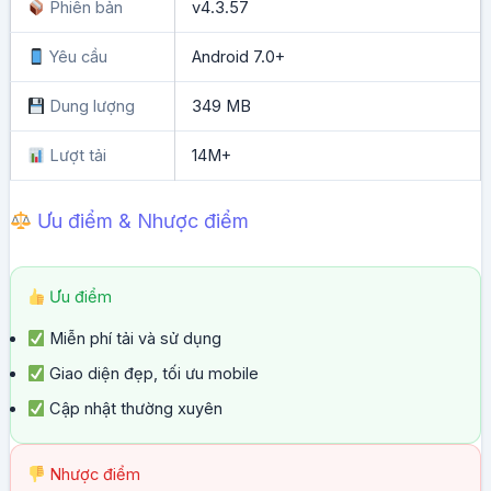
Phiên bản
v4.3.57
Yêu cầu
Android 7.0+
Dung lượng
349 MB
Lượt tải
14M+
Ưu điểm & Nhược điểm
Ưu điểm
Miễn phí tải và sử dụng
Giao diện đẹp, tối ưu mobile
Cập nhật thường xuyên
Nhược điểm