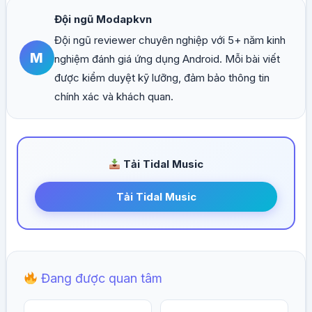
Đội ngũ Modapkvn
Đội ngũ reviewer chuyên nghiệp với 5+ năm kinh
M
nghiệm đánh giá ứng dụng Android. Mỗi bài viết
được kiểm duyệt kỹ lưỡng, đảm bảo thông tin
chính xác và khách quan.
Tải Tidal Music
Tải Tidal Music
Đang được quan tâm