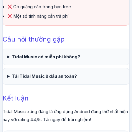
Có quảng cáo trong bản free
Một số tính năng cần trả phí
Câu hỏi thường gặp
Tidal Music có miễn phí không?
Tải Tidal Music ở đâu an toàn?
Kết luận
Tidal Music xứng đáng là ứng dụng Android đáng thử nhất hiện
nay với rating 4.4/5. Tải ngay để trải nghiệm!