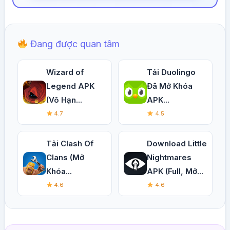
Đang được quan tâm
Wizard of
Tải Duolingo
Legend APK
Đã Mở Khóa
(Vô Hạn...
APK...
4.7
4.5
Tải Clash Of
Download Little
Clans (Mở
Nightmares
Khóa...
APK (Full, Mở...
4.6
4.6