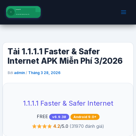
Nhảy
tới
nội
dung
Tải 1.1.1.1 Faster & Safer
Internet APK Miễn Phí 3/2026
Bởi
/
admin
Tháng 3 28, 2026
1.1.1.1 Faster & Safer Internet
FREE
v6.9.38
Android 9.0+
4.2
/5.0
(31970 đánh giá)