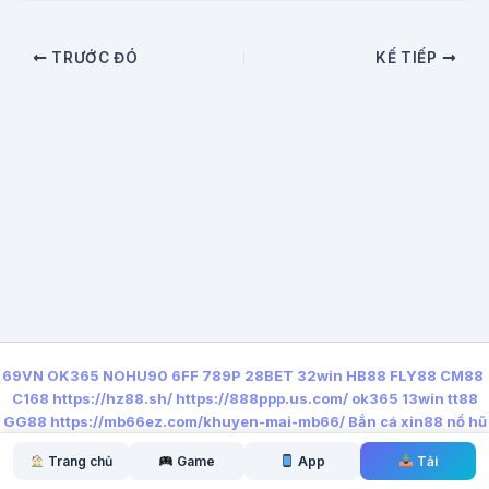
TRƯỚC ĐÓ
KẾ TIẾP
69VN
OK365
NOHU90
6FF
789P
28BET
32win
HB88
FLY88
CM88
C168
https://hz88.sh/
https://888ppp.us.com/
ok365
13win
tt88
GG88
https://mb66ez.com/khuyen-mai-mb66/
Bắn cá xin88
nổ hũ
qq88
Trang chủ
Game
App
Tải