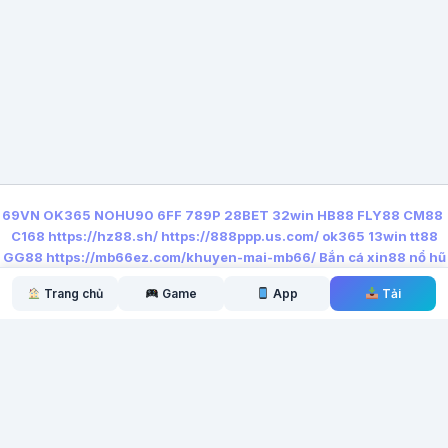
69VN
OK365
NOHU90
6FF
789P
28BET
32win
HB88
FLY88
CM88
C168
https://hz88.sh/
https://888ppp.us.com/
ok365
13win
tt88
GG88
https://mb66ez.com/khuyen-mai-mb66/
Bắn cá xin88
nổ hũ
qq88
Trang chủ
Game
App
Tải
← Bài trước
Bài tiếp →
Tải Brawl Stars Mod APK
Tải Last War: Survival Mod
(Vô...
APK...