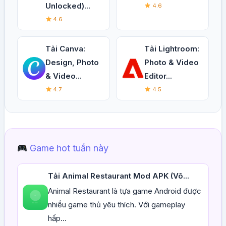
Unlocked)...
4.6
4.6
Tải Canva:
Tải Lightroom:
Design, Photo
Photo & Video
& Video...
Editor...
4.7
4.5
Game hot tuần này
Tải Animal Restaurant Mod APK (Vô...
Animal Restaurant là tựa game Android được
nhiều game thủ yêu thích. Với gameplay
hấp...