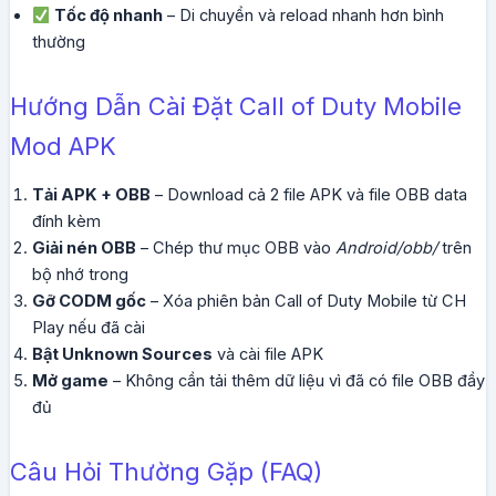
Tốc độ nhanh
– Di chuyển và reload nhanh hơn bình
thường
Hướng Dẫn Cài Đặt Call of Duty Mobile
Mod APK
Tải APK + OBB
– Download cả 2 file APK và file OBB data
đính kèm
Giải nén OBB
– Chép thư mục OBB vào
Android/obb/
trên
bộ nhớ trong
Gỡ CODM gốc
– Xóa phiên bản Call of Duty Mobile từ CH
Play nếu đã cài
Bật Unknown Sources
và cài file APK
Mở game
– Không cần tải thêm dữ liệu vì đã có file OBB đầy
đủ
Câu Hỏi Thường Gặp (FAQ)