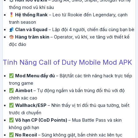
Hơn 100 vũ khí
– Súng AR, SMG, Sniper, Shotgun với hệ
thống mod vũ khí sâu
Hệ thống Rank
– Leo từ Rookie đến Legendary, cạnh
tranh season
Clan và Squad
– Lập đội 4 người, chiến đấu cùng bạn bè
Hàng trăm skin
– Operator, vũ khí, xe tăng với thiết kế
độc đáo
Tính Năng Call of Duty Mobile Mod APK
Mod Menu đầy đủ
– Bật/tắt các tính năng hack trực tiếp
trong game
Aimbot
– Tự động ngắm và bắn trúng đối thủ với độ
chính xác cao
Wallhack/ESP
– Nhìn thấy vị trí đối thủ qua tường, biết
trước di chuyển
Vô hạn CP (CoD Points)
– Mua Battle Pass và skin
không giới hạn
No Recoil
– Súng không giật, bắn chính xác liên tục