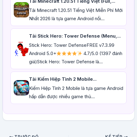
Tải Minecraft 1.20.51 Tiếng Việt (Full,...
Tải Minecraft 1.20.51 Tiếng Việt Miễn Phí Mới
Nhất 2026 là tựa game Android nổi...
Tải Stick Hero: Tower Defense (Menu,...
Stick Hero: Tower DefenseFREE v7.3.99
Android 5.0+
4.7/5.0 (1397 đánh
giá)Stick Hero: Tower Defense là...
Tải Kiếm Hiệp Tình 2 Mobile...
Kiếm Hiệp Tình 2 Mobile là tựa game Android
hấp dẫn được nhiều game thủ...
TRƯỚC ĐÓ
KẾ TIẾP