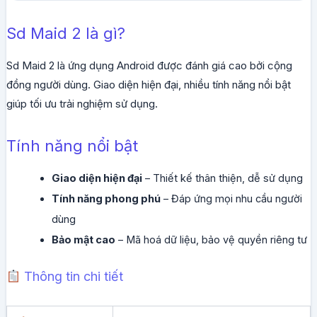
Sd Maid 2 là gì?
Sd Maid 2 là ứng dụng Android được đánh giá cao bởi cộng
đồng người dùng. Giao diện hiện đại, nhiều tính năng nổi bật
giúp tối ưu trải nghiệm sử dụng.
Tính năng nổi bật
Giao diện hiện đại
– Thiết kế thân thiện, dễ sử dụng
Tính năng phong phú
– Đáp ứng mọi nhu cầu người
dùng
Bảo mật cao
– Mã hoá dữ liệu, bảo vệ quyền riêng tư
Thông tin chi tiết