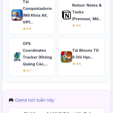
Tải
Notion: Notes &
Conquistadorio
Tasks
(Mở Khóa All,
(Premium, Mở...
VIP)...
4.5
4.6
GPS
Coordinates
Tải Bloons TD
Tracker (Không
6 (Vô Hạn...
Quảng Cáo,...
4.6
4.7
Game hot tuần này