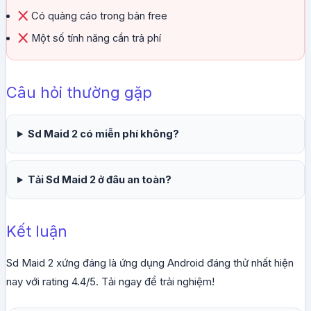
Có quảng cáo trong bản free
Một số tính năng cần trả phí
Câu hỏi thường gặp
Sd Maid 2 có miễn phí không?
Tải Sd Maid 2 ở đâu an toàn?
Kết luận
Sd Maid 2 xứng đáng là ứng dụng Android đáng thử nhất hiện
nay với rating 4.4/5. Tải ngay để trải nghiệm!