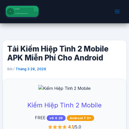
Nhảy
tới
nội
dung
Tải Kiếm Hiệp Tình 2 Mobile
APK Miễn Phí Cho Android
Bởi
/
Tháng 3 28, 2026
Kiếm Hiệp Tình 2 Mobile
FREE
v6.6.29
Android 7.0+
4.1
/5.0