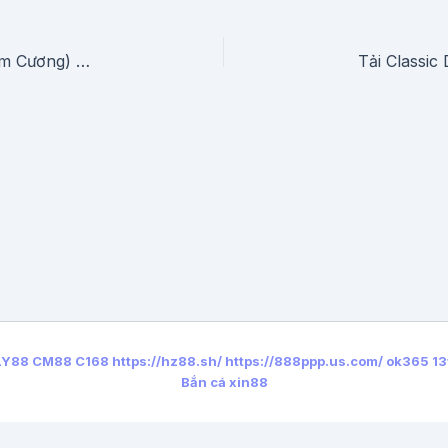
Download Poker Offline APK (Vô Hạn Tiền, Kim Cương) Mới Nhất Cho Android
LY88
CM88
C168
https://hz88.sh/
https://888ppp.us.com/
ok365
13
Bắn cá xin88