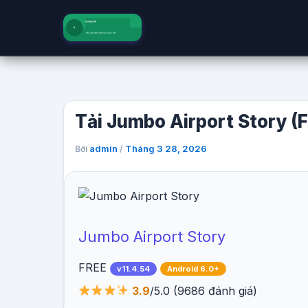
Nhảy
tới
nội
dung
Tải Jumbo Airport Story (F
admin
Tháng 3 28, 2026
Bởi
/
Jumbo Airport Story
FREE
v11.4.54
Android 6.0+
3.9
/5.0
(9686 đánh giá)