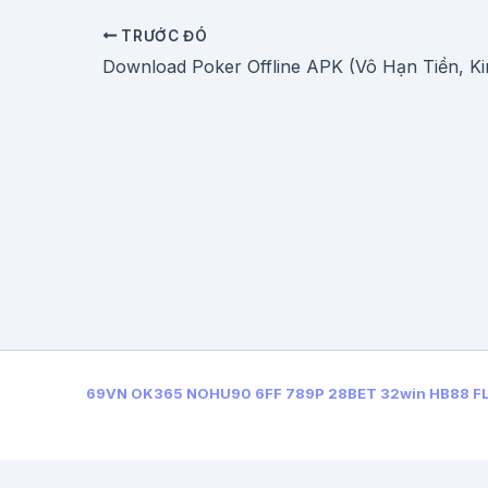
TRƯỚC ĐÓ
69VN
OK365
NOHU90
6FF
789P
28BET
32win
HB88
F