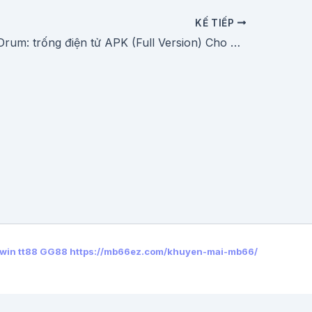
KẾ TIẾP
Tải Classic Drum: trống điện tử APK (Full Version) Cho Android Mới Nhất
win
tt88
GG88
https://mb66ez.com/khuyen-mai-mb66/