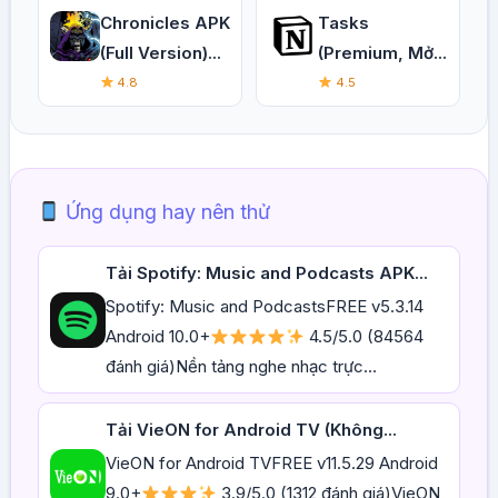
Chronicles APK
Tasks
(Full Version)...
(Premium, Mở...
4.8
4.5
Ứng dụng hay nên thử
Tải Spotify: Music and Podcasts APK...
Spotify: Music and PodcastsFREE v5.3.14
Android 10.0+
4.5/5.0 (84564
đánh giá)Nền tảng nghe nhạc trực...
Tải VieON for Android TV (Không...
VieON for Android TVFREE v11.5.29 Android
9.0+
3.9/5.0 (1312 đánh giá)VieON