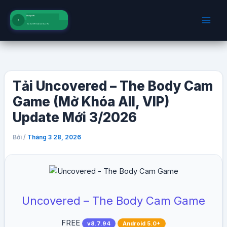
Nhảy
tới
nội
dung
Tải Uncovered – The Body Cam
Game (Mở Khóa All, VIP)
Update Mới 3/2026
Bởi
/
Tháng 3 28, 2026
Uncovered – The Body Cam Game
FREE
v8.7.94
Android 5.0+