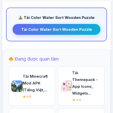
Tải Color Water Sort Wooden Puzzle
Tải Color Water Sort Wooden Puzzle
Đang được quan tâm
Tải
Tải Minecraft
Themepack -
Mod APK
App Icons,
(Tiếng Việt,...
Widgets...
4.8
4.6