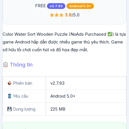
FREE
v2.7.93
Android 5.0+
3.8
/5.0
Color Water Sort Wooden Puzzle (NoAds Purchased
) là tựa
game Android hấp dẫn được nhiều game thủ yêu thích. Game
sở hữu lối chơi cuốn hút và đồ họa đẹp mắt.
Thông tin
Phiên bản
v2.7.93
Yêu cầu
Android 5.0+
Dung lượng
225 MB