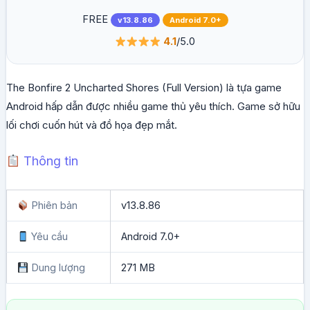
FREE
v13.8.86
Android 7.0+
4.1
/5.0
The Bonfire 2 Uncharted Shores (Full Version) là tựa game
Android hấp dẫn được nhiều game thủ yêu thích. Game sở hữu
lối chơi cuốn hút và đồ họa đẹp mắt.
Thông tin
Phiên bản
v13.8.86
Yêu cầu
Android 7.0+
Dung lượng
271 MB