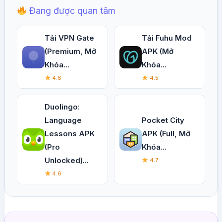
Đang được quan tâm
Tải VPN Gate
Tải Fuhu Mod
(Premium, Mở
APK (Mở
Khóa...
Khóa...
4.6
4.5
Duolingo:
Language
Pocket City
Lessons APK
APK (Full, Mở
(Pro
Khóa...
Unlocked)...
4.7
4.6