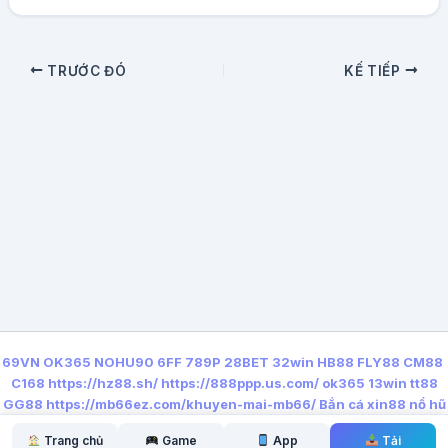
TRƯỚC ĐÓ
KẾ TIẾP
69VN
OK365
NOHU90
6FF
789P
28BET
32win
HB88
FLY88
CM88
C168
https://hz88.sh/
https://888ppp.us.com/
ok365
13win
tt88
GG88
https://mb66ez.com/khuyen-mai-mb66/
Bắn cá xin88
nổ hũ
qq88
Trang chủ
Game
App
Tải