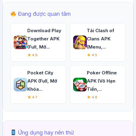
Đang được quan tâm
Download Play
Tải Clash of
Together APK
Clans APK
(Full, Mở...
(Menu,...
4.8
4.5
Pocket City
Poker Offline
APK (Full, Mở
APK (Vô Hạn
Khóa...
Tiền,...
4.7
4.8
Ứng dụng hay nên thử