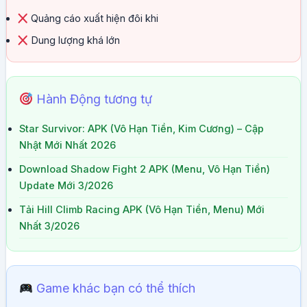
Quảng cáo xuất hiện đôi khi
Dung lượng khá lớn
Hành Động tương tự
Star Survivor: APK (Vô Hạn Tiền, Kim Cương) – Cập
Nhật Mới Nhất 2026
Download Shadow Fight 2 APK (Menu, Vô Hạn Tiền)
Update Mới 3/2026
Tải Hill Climb Racing APK (Vô Hạn Tiền, Menu) Mới
Nhất 3/2026
Game khác bạn có thể thích