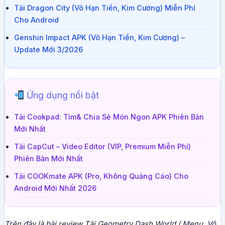
Tải Dragon City (Vô Hạn Tiền, Kim Cương) Miễn Phí
Cho Android
Genshin Impact APK (Vô Hạn Tiền, Kim Cương) –
Update Mới 3/2026
Ứng dụng nổi bật
Tải Cookpad: Tìm& Chia Sẻ Món Ngon APK Phiên Bản
Mới Nhất
Tải CapCut – Video Editor (VIP, Premium Miễn Phí)
Phiên Bản Mới Nhất
Tải COOKmate APK (Pro, Không Quảng Cáo) Cho
Android Mới Nhất 2026
Trên đây là bài review Tải Geometry Dash World ( Menu, Vô