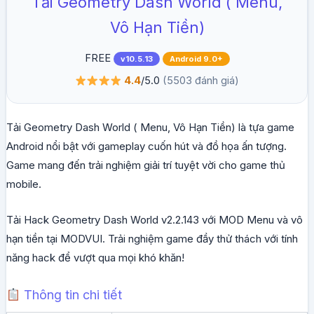
Tải Geometry Dash World ( Menu,
Vô Hạn Tiền)
FREE
v10.5.13
Android 9.0+
4.4
/5.0
(5503 đánh giá)
Tải Geometry Dash World ( Menu, Vô Hạn Tiền) là tựa game
Android nổi bật với gameplay cuốn hút và đồ họa ấn tượng.
Game mang đến trải nghiệm giải trí tuyệt vời cho game thủ
mobile.
Tải Hack Geometry Dash World v2.2.143 với MOD Menu và vô
hạn tiền tại MODVUI. Trải nghiệm game đầy thử thách với tính
năng hack để vượt qua mọi khó khăn!
Thông tin chi tiết