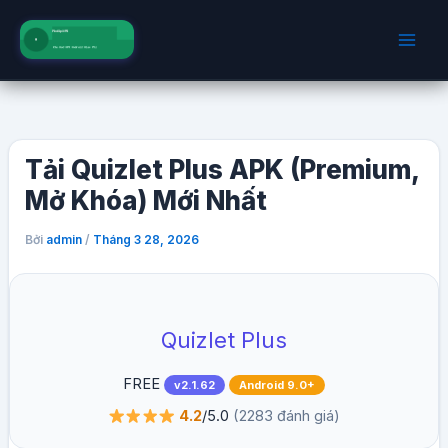
Nhảy
tới
nội
dung
Tải Quizlet Plus APK (Premium,
Mở Khóa) Mới Nhất
Bởi
/
admin
Tháng 3 28, 2026
Quizlet Plus
FREE
v2.1.62
Android 9.0+
4.2
/5.0
(2283 đánh giá)