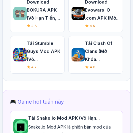
Download
Download
BOKURA APK
Evowars IO
(Vô Hạn Tiền,...
.com APK (Mở...
4.8
4.5
Tải Stumble
Tải Clash Of
Guys Mod APK
Clans (Mở
(Vô...
Khóa...
4.7
4.6
Game hot tuần này
Tải Snake.io Mod APK (Vô Hạn...
Snake.io Mod APK là phiên bản mod của