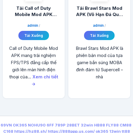
Tải Call of Duty
Tải Brawl Stars Mod
Mobile Mod APK
APK (Vô Hạn Đá Quý,
(Mod Menu, Aimbot)
Mod Menu) Mới Nhất
admin
admin
/
/
Mới Nhất 2026
2026
Call of Duty Mobile Mod
Brawl Stars Mod APK là
APK mang trải nghiệm
phiên bản mod của tựa
FPS/TPS đẳng cấp thế
game bắn súng MOBA
giới lên màn hình điện
đình đám từ Supercell –
thoại của…
Xem chi tiết
nhà
→
69VN
OK365
NOHU90
6FF
789P
28BET
32win
HB88
FLY88
CM88
C168
https://hz88.sh/
https://888ppp.us.com/
ok365
13win
tt88