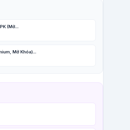
PK (Mở...
mium, Mở Khóa)...