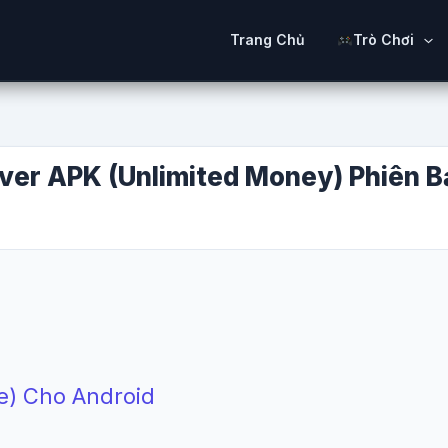
Trang Chủ
Trò Chơi
ver APK (Unlimited Money) Phiên 
re) Cho Android