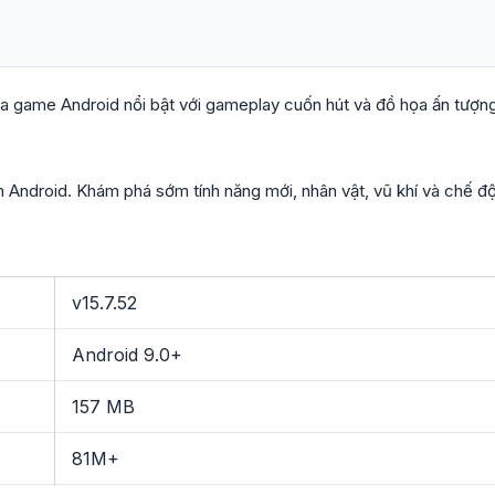
ựa game Android nổi bật với gameplay cuốn hút và đồ họa ấn tượng
ên Android. Khám phá sớm tính năng mới, nhân vật, vũ khí và chế đ
v15.7.52
Android 9.0+
157 MB
81M+