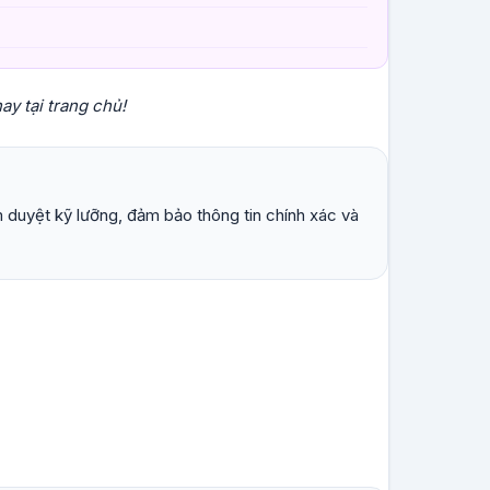
y tại trang chủ!
 duyệt kỹ lưỡng, đảm bảo thông tin chính xác và