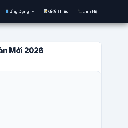
Ứng Dụng
Giới Thiệu
Liên Hệ
Bản Mới 2026