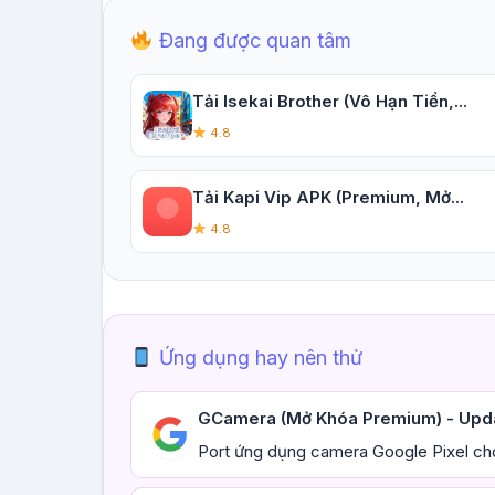
Đang được quan tâm
Tải Isekai Brother (Vô Hạn Tiền,...
4.8
Tải Kapi Vip APK (Premium, Mở...
4.8
Ứng dụng hay nên thử
GCamera (Mở Khóa Premium) - Upda
Port ứng dụng camera Google Pixel cho